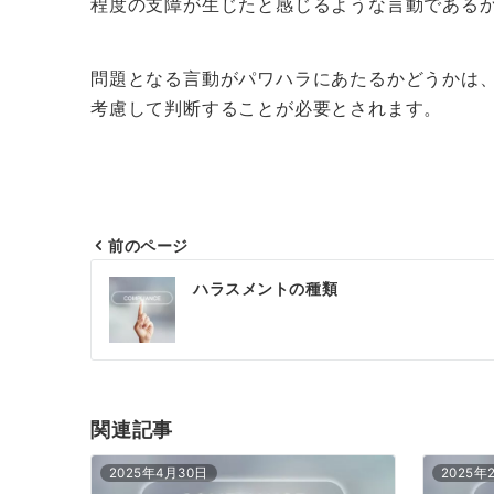
程度の支障が生じたと感じるような言動である
問題となる言動がパワハラにあたるかどうかは
考慮して判断することが必要とされます。
前のページ
投
ハラスメントの種類
稿
ナ
ビ
ゲ
関連記事
ー
2025年4月30日
2025年