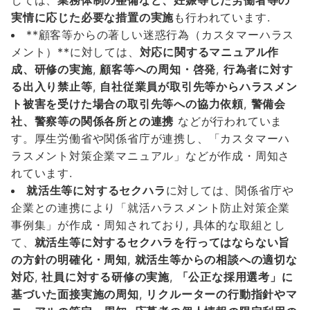
しては、
業務体制の整備など、妊娠等した労働者等の
実情に応じた必要な措置の実施
も行われています.
**顧客等からの著しい迷惑行為（カスタマーハラス
メント）**に対しては、
対応に関するマニュアル作
成、研修の実施
,
顧客等への周知・啓発
,
行為者に対す
る出入り禁止等
,
自社従業員が取引先等からハラスメン
ト被害を受けた場合の取引先等への協力依頼
,
警備会
社、警察等の関係各所との連携
などが行われていま
す。厚生労働省や関係省庁が連携し、「カスタマーハ
ラスメント対策企業マニュアル」などが作成・周知さ
れています.
就活生等に対するセクハラ
に対しては、関係省庁や
企業との連携により「就活ハラスメント防止対策企業
事例集」が作成・周知されており, 具体的な取組とし
て、
就活生等に対するセクハラを行ってはならない旨
の方針の明確化・周知
,
就活生等からの相談への適切な
対応
,
社員に対する研修の実施
,
「公正な採用選考」に
基づいた面接実施の周知
,
リクルーターの行動指針やマ