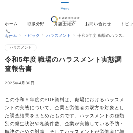
Menu
ホーム
取扱分野
弁護士紹介
お問い合わせ
トピ
ホーム
トピック
ハラスメント
令和5年度 職場のハラスメント実態調査報告書
TEL
ハラスメント
令和5年度 職場のハラスメント実態調
査報告書
2025年4月30日
この令和５年度のPDF資料は、職場におけるハラスメ
ントの実態について、企業と労働者の双方を対象とし
た調査結果をまとめたものです。ハラスメントの種類
別の発生状況や相談件数、企業が実施している予防・
解決のための対策、そしてハラスメントが労働者に与