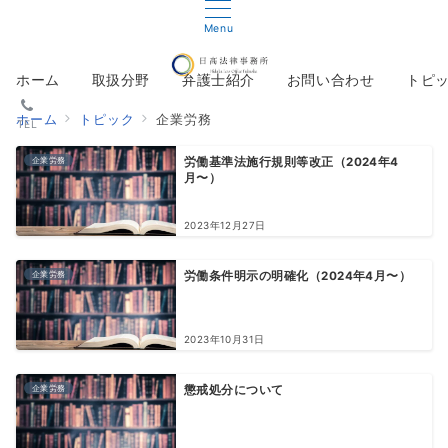
Menu
ホーム
取扱分野
弁護士紹介
お問い合わせ
トピ
ホーム
トピック
企業労務
TEL
企業労務
労働基準法施行規則等改正（2024年4
月〜）
2023年12月27日
企業労務
労働条件明示の明確化（2024年4月〜）
2023年10月31日
企業労務
懲戒処分について